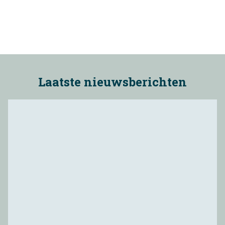
eengezinswoningen gaat naar verwachting binnenkort in
verkoop.
lierkwartier westland imke robbert interview
Laatste nieuwsberichten