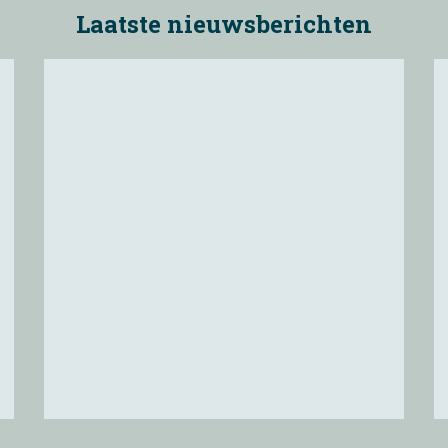
Laatste nieuwsberichten