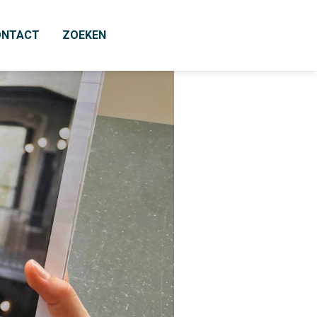
ONTACT
ZOEKEN